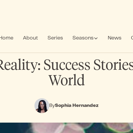
Home
About
Series
Seasons
News
eality: Success Storie
World
By
Sophia Hernandez