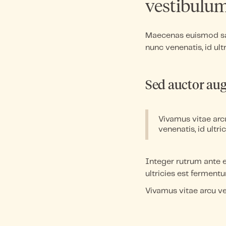
vestibulu
Maecenas euismod sap
nunc venenatis, id ultri
Sed auctor augu
Vivamus vitae arcu
venenatis, id ultric
Integer rutrum ante et
ultricies est ferment
Vivamus vitae arcu ve
convallis, vitae vest