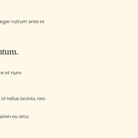
eger rutrum ante et
entum.
te et nunc
id tellus lacinia, nec
apien eu arcu
r adipiscing elit.